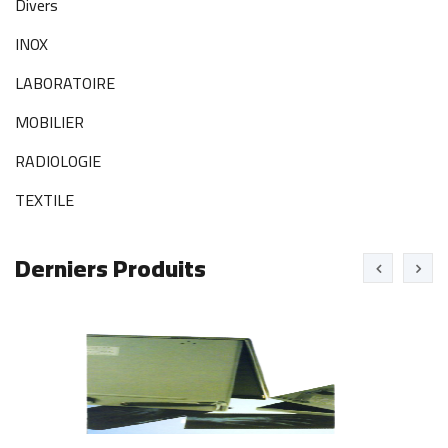
Divers
INOX
LABORATOIRE
MOBILIER
RADIOLOGIE
TEXTILE
Derniers Produits
NEGATOSCOPES
R
2
Voir
V
plus
p