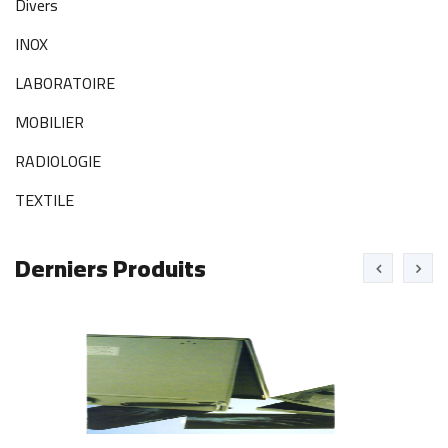
Divers
INOX
LABORATOIRE
MOBILIER
RADIOLOGIE
TEXTILE
Derniers Produits
NEGATOSCOPES
R
2
Voir
V
plus
p